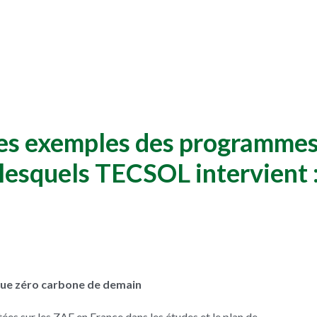
es exemples des programmes 
lesquels TECSOL intervient 
que zéro carbone de demain
s sur les ZAE en France dans les études et le plan de 