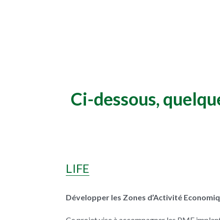
Ci-dessous, quelqu
LIFE
Développer les Zones d’Activité Economi
Ce projet vise à accompagner les PME implantée