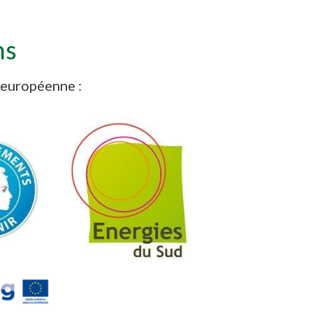
ns
 européenne :