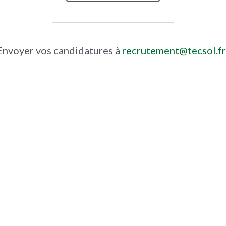
A retrouver sur notre page 
LinkedI
NOUS REJOINDRE
Envoyer vos candidatures à
recrutement@tecsol.fr